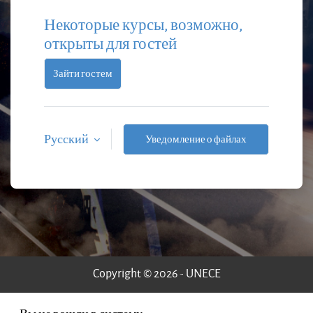
Некоторые курсы, возможно,
открыты для гостей
Зайти гостем
Русский
Уведомление о файлах
cookie
Copyright © 2026 - UNECE