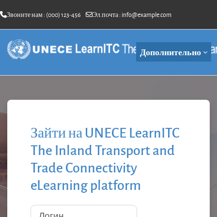
Звоните нам : (000) 123-456
Эл.почта :
info@example.com
Перейти к основному содержанию
Дополнительно
Зайти на UNECE LearnITC
The Inland Transport and
Trade Connectivity
eLearning platform
Логин