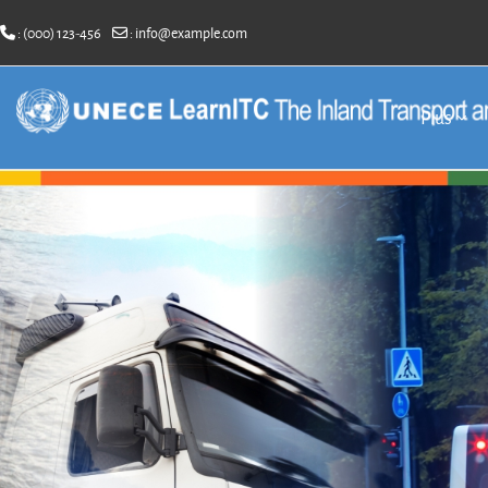
: (000) 123-456
:
info@example.com
Passer au contenu principal
Plus